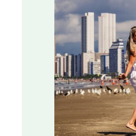
en
Santo
Domingo:
Tu
Puerta
a
Aventuras
Inolvidables