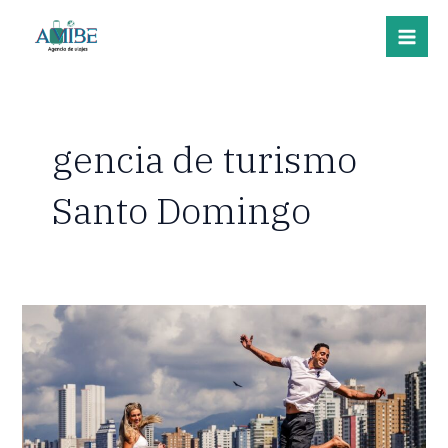
Skip
Mai
to
Me
content
gencia de turismo
Santo Domingo
Descubre
la
Mejor
Agencia
de
Viajes