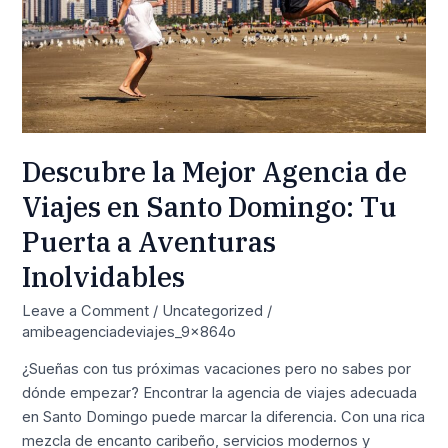
en
Santo
Domingo:
Tu
Puerta
a
Aventuras
Descubre la Mejor Agencia de
Inolvidables
Viajes en Santo Domingo: Tu
Puerta a Aventuras
Inolvidables
Leave a Comment
/
Uncategorized
/
amibeagenciadeviajes_9x864o
¿Sueñas con tus próximas vacaciones pero no sabes por
dónde empezar? Encontrar la agencia de viajes adecuada
en Santo Domingo puede marcar la diferencia. Con una rica
mezcla de encanto caribeño, servicios modernos y